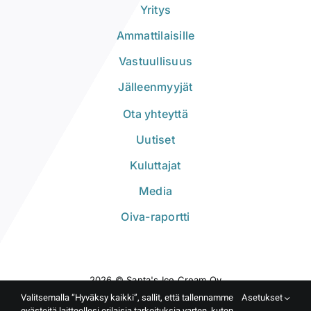
Yritys
Ammattilaisille
Vastuullisuus
Jälleenmyyjät
Ota yhteyttä
Uutiset
Kuluttajat
Media
Oiva-raportti
2026 © Santa's Ice Cream Oy
Valitsemalla “Hyväksy kaikki”, sallit, että tallennamme
Asetukset
evästeitä laitteellesi erilaisia tarkoituksia varten, kuten