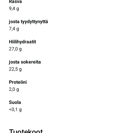
Rasva
9,4 g
josta tyydyttynyttä
7,4 g
Hiilihydraatit
27,0 g
josta sokereita
22,5 g
Proteiini
2,0 g
Suola
<0,1 g
Tuotekoot