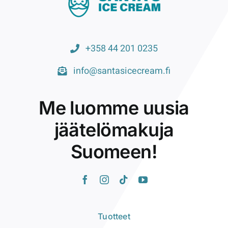
+358 44 201 0235
info@santasicecream.fi
Me luomme uusia
jäätelömakuja
Suomeen!
Tuotteet