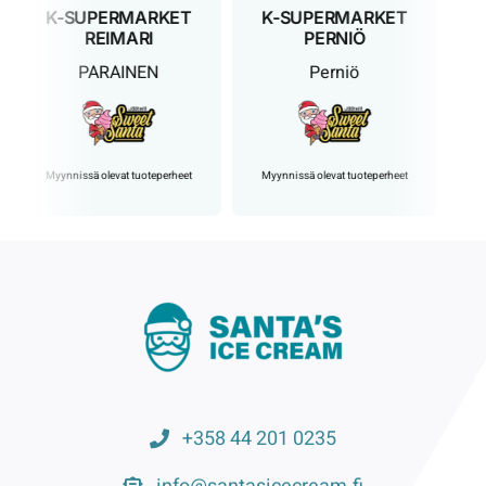
K-SUPERMARKET
K-SUPERMARKET
REIMARI
PERNIÖ
PARAINEN
Perniö
Myynnissä olevat tuoteperheet
Myynnissä olevat tuoteperheet
Myyn
+358 44 201 0235