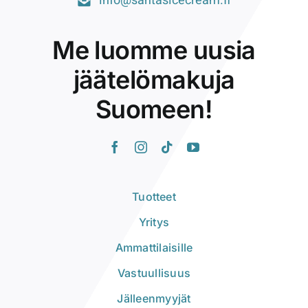
info@santasicecream.fi
Me luomme uusia
jäätelömakuja
Suomeen!
Tuotteet
Yritys
Ammattilaisille
Vastuullisuus
Jälleenmyyjät