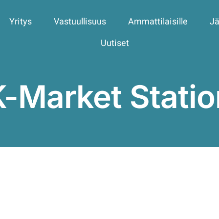
Yritys
Vastuullisuus
Ammattilaisille
Jä
Uutiset
K-Market Statio