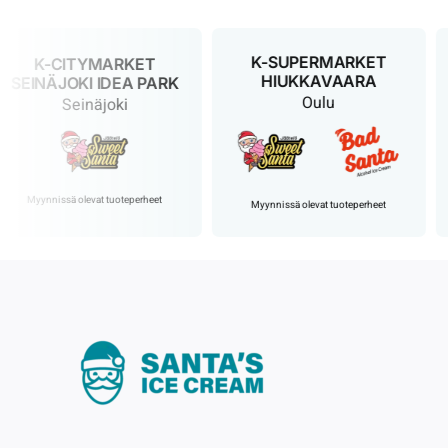
K-SUPERMARKET
K-CITYMARKET
HIUKKAVAARA
INÄJOKI IDEA PARK
Oulu
Seinäjoki
Myynnissä olevat tuoteperheet
Myynnissä olevat tuoteperheet