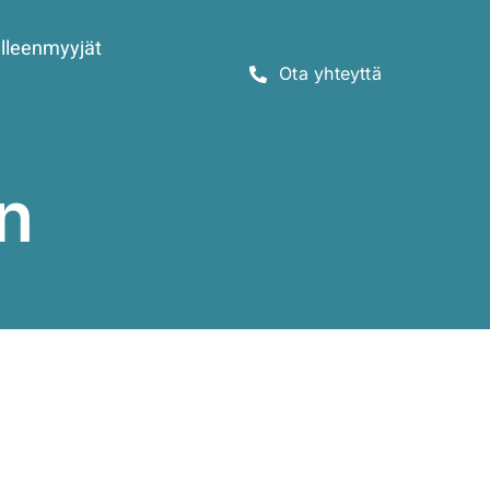
lleenmyyjät
Ota yhteyttä
n