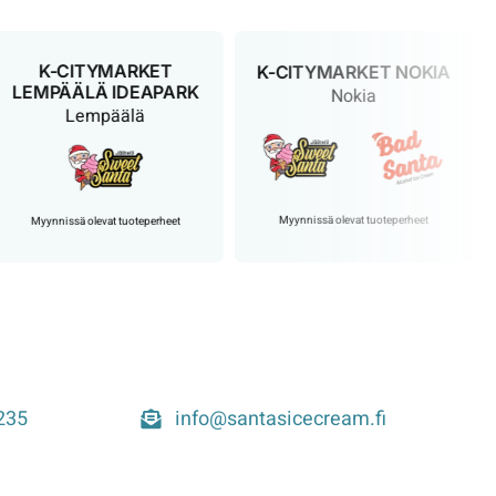
K-CITYMARKET
K-CITYMARKET NOKIA
K
EMPÄÄLÄ IDEAPARK
Nokia
Lempäälä
Myynnissä olevat tuoteperheet
Myynnissä olevat tuoteperheet
235
info@santasicecream.fi