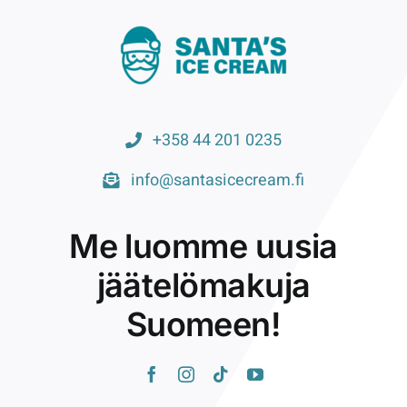
+358 44 201 0235
info@santasicecream.fi
Me luomme uusia
jäätelömakuja
Suomeen!