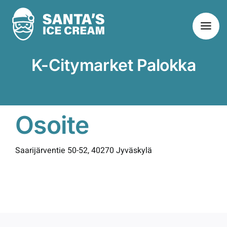
Skip
to
content
K-Citymarket Palokka
Osoite
Saarijärventie 50-52, 40270 Jyväskylä