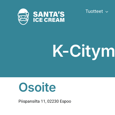
Skip
to
Tuotteet
content
K-Citym
Osoite
Piispansilta 11, 02230 Espoo