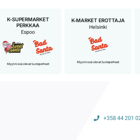
K-SUPERMARKET
K‑MARKET EROTTAJA
PERKKAA
Helsinki
Espoo
M
Myynnissä olevat tuoteperheet
yynnissä olevat tuoteperheet
+358 44 201 0