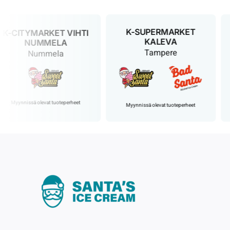
K-SUPERMARKET
CITYMARKET VIHTI
KALEVA
NUMMELA
Tampere
Nummela
yynnissä olevat tuoteperheet
Myynnissä olevat tuoteperheet
M