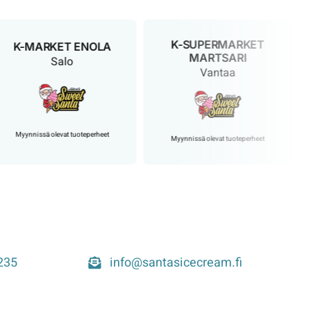
K-SUPERMARKET
K-MARKET ENOLA
MARTSARI
Salo
Vantaa
yynnissä olevat tuoteperheet
Myynnissä olevat tuoteperheet
M
235
info@santasicecream.fi